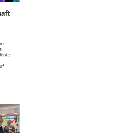
aft
rz.
s
ente.
uf