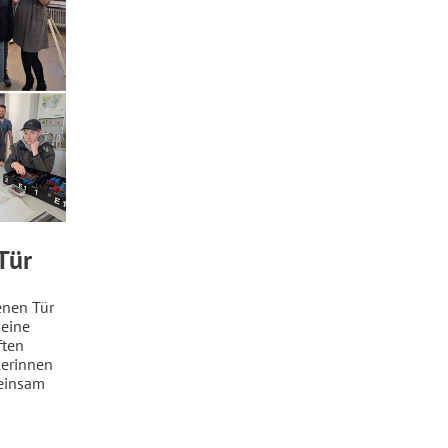
Tür
enen Tür
 eine
ften
lerinnen
einsam