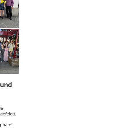
 und
die
efeiert.
sphäre: